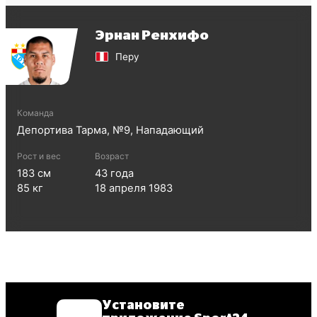
Эрнан Ренхифо
Перу
Команда
Депортива Тарма
, №
9
,
Нападающий
Рост и вес
Возраст
183
см
43
года
85
кг
18 апреля 1983
Установите