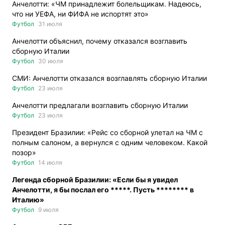
Анчелотти: «ЧМ принадлежит болельщикам. Надеюсь,
что ни УЕФА, ни ФИФА не испортят это»
Футбол
31 июля
Анчелотти объяснил, почему отказался возглавить
сборную Италии
Футбол
30 июля
СМИ: Анчелотти отказался возглавлять сборную Италии
Футбол
23 июля
Анчелотти предлагали возглавить сборную Италии
Футбол
23 июля
Президент Бразилии: «Рейс со сборной улетал на ЧМ с
полным салоном, а вернулся с одним человеком. Какой
позор»
Футбол
14 июля
Легенда сборной Бразилии: «Если бы я увидел
Анчелотти, я бы послал его *****. Пусть ******** в
Италию»
Футбол
9 июля