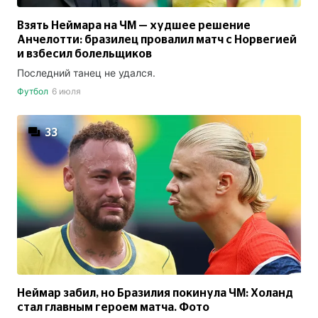
Взять Неймара на ЧМ — худшее решение
Анчелотти: бразилец провалил матч с Норвегией
и взбесил болельщиков
Последний танец не удался.
Футбол
6 июля
33
Неймар забил, но Бразилия покинула ЧМ: Холанд
стал главным героем матча. Фото