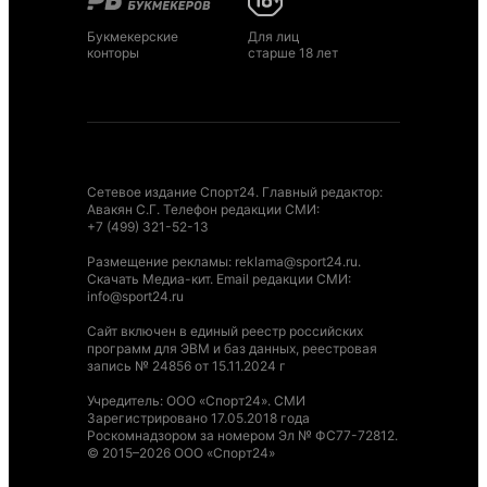
Букмекерские
Для лиц
конторы
старше 18 лет
Сетевое издание Спорт24. Главный редактор:
Авакян С.Г. Телефон редакции СМИ:
+7 (499) 321-52-13
Размещение рекламы
:
reklama@sport24.ru
.
Скачать Медиа-кит
. Email редакции СМИ:
info@sport24.ru
Сайт включен в единый реестр российских
программ для ЭВМ и баз данных, реестровая
запись № 24856 от 15.11.2024 г
Учредитель: ООО «Спорт24». СМИ
Зарегистрировано 17.05.2018 года
Роскомнадзором за номером Эл № ФС77-72812.
© 2015–2026 ООО «Спорт24»