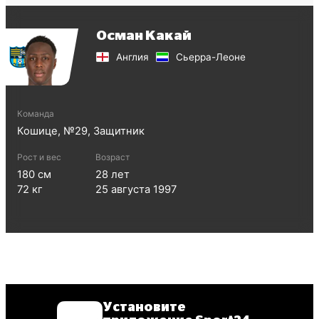
Осман Какай
Англия
Сьерра-Леоне
Команда
Кошице
, №
29
,
Защитник
Рост и вес
Возраст
180
см
28
лет
72
кг
25 августа 1997
Установите