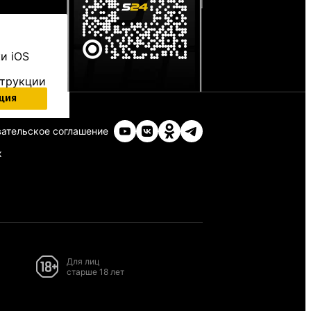
и iOS
струкции
ция
ательское соглашение
х
Для лиц
старше 18 лет