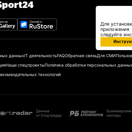
port24
Для установк
приложения
следуйте ин
Инструк
ьных данных
IT деятельность
FAQ
Обратная связь
Для СМИ
Пользов
ция
Наши спецпроекты
Политика обработки персональных данны
екомендательных технологий
Данные
Букмекерские
от Спортрадар
конторы