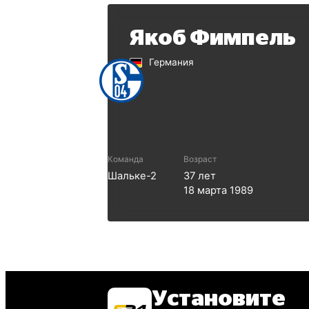
Якоб Фимпель
Германия
Команда
Возраст
Шальке-2
37
лет
18 марта 1989
Установите