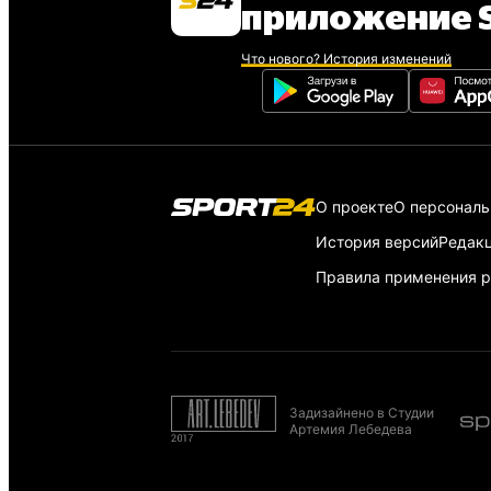
приложение S
Что нового? История изменений
О проекте
О персонал
История версий
Редак
Правила применения р
Задизайнено в Студии
Артемия Лебедева