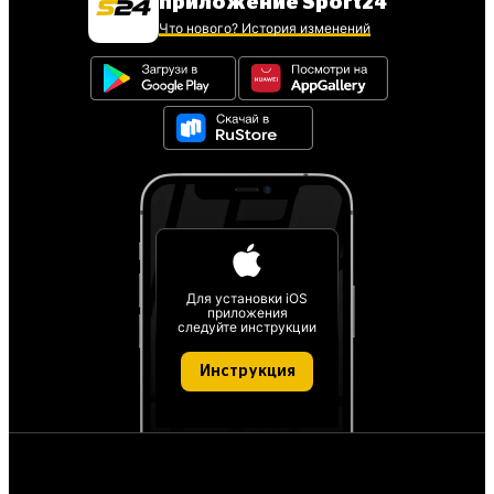
приложение Sport24
Что нового? История изменений
Для установки iOS
приложения
следуйте инструкции
Инструкция