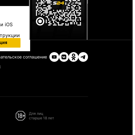
и iOS
струкции
ция
ательское соглашение
х
Для лиц
старше 18 лет