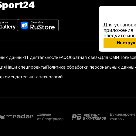
port24
Для установк
приложения
следуйте ин
Инструк
ьных данных
IT деятельность
FAQ
Обратная связь
Для СМИ
Пользов
ция
Наши спецпроекты
Политика обработки персональных данны
екомендательных технологий
Данные
Букмекерские
от Спортрадар
конторы