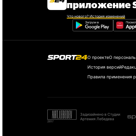
приложение S
Что нового? История изменений
О проекте
О персонал
История версий
Редак
Правила применения р
Задизайнено в Студии
Артемия Лебедева