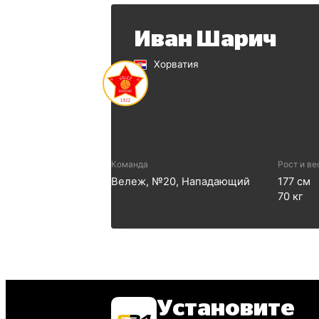
Иван Шарич
Хорватия
Команда
Рост и ве
Вележ
, №
20
,
Нападающий
177
см
70
кг
Установите