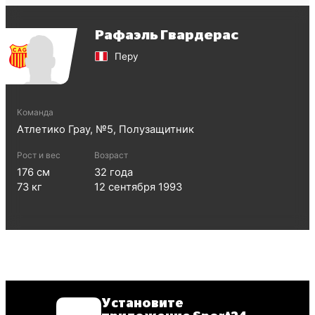
Рафаэль Гвардерас
Перу
Команда
Атлетико Грау
, №
5
,
Полузащитник
Рост и вес
Возраст
176
см
32
года
73
кг
12 сентября 1993
Установите