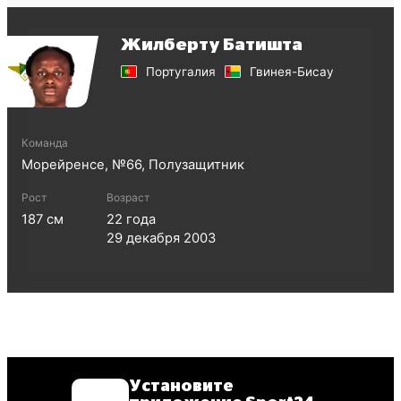
Жилберту Батишта
Португалия
Гвинея-Бисау
Команда
Морейренсе
, №
66
,
Полузащитник
Рост
Возраст
187
см
22
года
29 декабря 2003
Установите