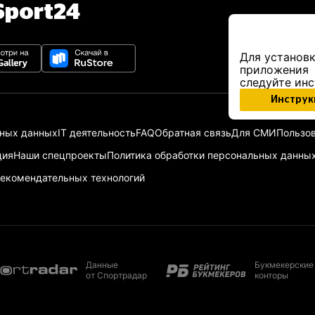
port24
Для установк
приложения
следуйте ин
Инструк
ьных данных
IT деятельность
FAQ
Обратная связь
Для СМИ
Пользов
ция
Наши спецпроекты
Политика обработки персональных данны
екомендательных технологий
Данные
Букмекерские
от Спортрадар
конторы