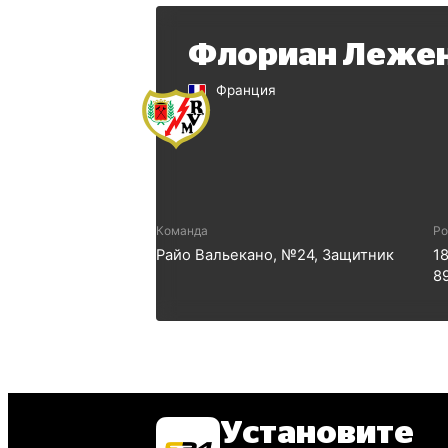
Флориан Леже
Франция
Команда
Ро
Райо Вальекано
, №
24
,
Защитник
1
8
Установите