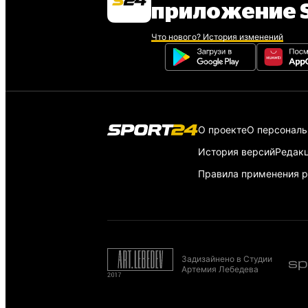
приложение S
Что нового? История изменений
О проекте
О персонал
История версий
Редак
Правила применения р
Задизайнено в Студии
Артемия Лебедева