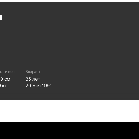
н
ст и вес
Возраст
89
см
35
лет
9
кг
20 мая 1991