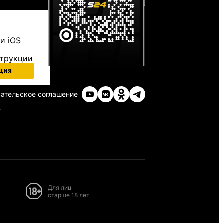
и iOS
струкции
ция
ательское соглашение
х
Для лиц
старше 18 лет