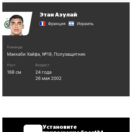
Этан Азулай
Франция
Израиль
Команда
Маккаби Хайфа
, №
19
,
Полузащитник
Рост
Возраст
168
см
24
года
26 мая 2002
Установите