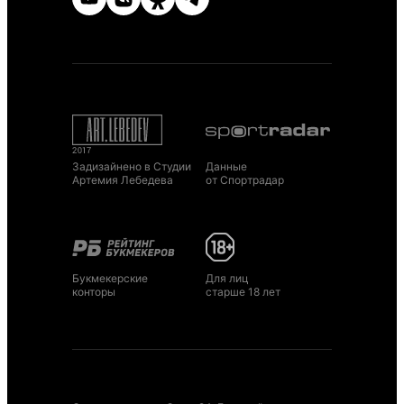
Задизайнено в Студии
Данные
Артемия Лебедева
от Спортрадар
Букмекерские
Для лиц
конторы
старше 18 лет