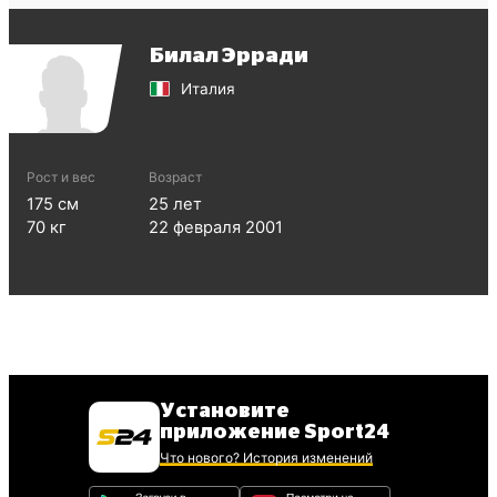
Билал Эрради
Италия
Рост и вес
Возраст
175
см
25
лет
70
кг
22 февраля 2001
Установите
приложение Sport24
Что нового? История изменений