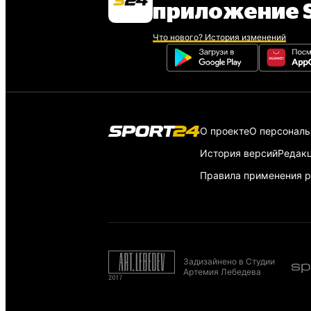
приложение S
Что нового? История изменений
О проекте
О персонал
История версий
Редак
Правила применения р
Задизайнено в Студии
Артемия Лебедева