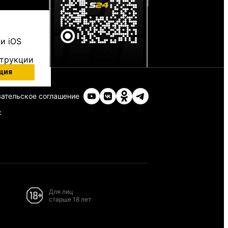
и iOS
струкции
ция
ательское соглашение
х
Для лиц
старше 18 лет