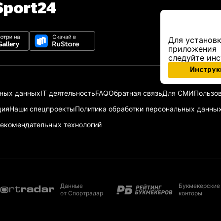
port24
Для установк
приложения
следуйте ин
Инструк
ьных данных
IT деятельность
FAQ
Обратная связь
Для СМИ
Пользов
ция
Наши спецпроекты
Политика обработки персональных данны
екомендательных технологий
Данные
Букмекерские
от Спортрадар
конторы