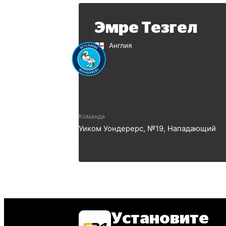
Эмре Тезгел
Англия
Команда
Уиком Уондерерс
, №
19
,
Нападающий
Установите