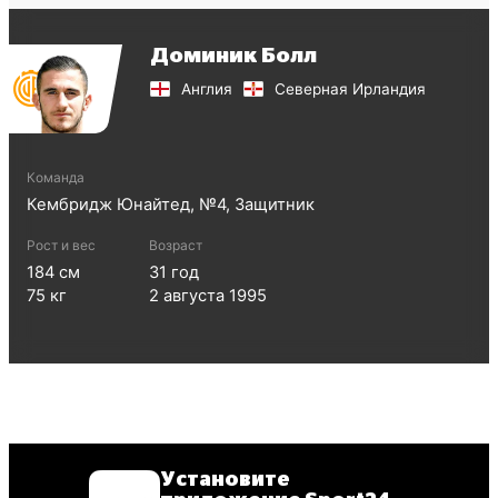
Доминик Болл
Англия
Северная Ирландия
Команда
Кембридж Юнайтед
, №
4
,
Защитник
Рост и вес
Возраст
184
см
31
год
75
кг
2 августа 1995
Установите