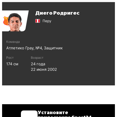
Диего Родригес
Перу
Команда
Атлетико Грау
, №
4
,
Защитник
Рост
Возраст
174
см
24
года
22 июня 2002
Установите