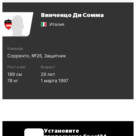
Винченцо Ди Сомма
Италия
Команда
Сорренто
, №
26
,
Защитник
Рост и вес
Возраст
189
см
29
лет
78
кг
1 марта 1997
Установите