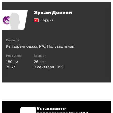
Эркам Девели
Турция
Команда
Кечиоренгюджю
, №
6
,
Полузащитник
Рост и вес
Возраст
180
см
26
лет
75
кг
3 сентября 1999
Установите