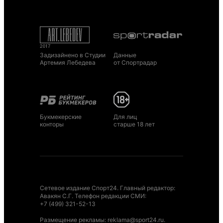
Задизайнено в Студии
Данные
Артемия Лебедева
от Спортрадар
Букмекерские
Для лиц
конторы
старше 18 лет
Сетевое издание Спорт24. Главный редактор:
Авакян С.Г. Телефон редакции СМИ:
+7 (499) 321-52-13
Размещение рекламы
:
reklama@sport24.ru
.