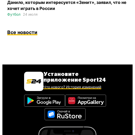
Данило, которым интересуется «Зенит», заявил, что не
хочет играть в России
Футбол
24 июля
Все новости
Установите
приложение Sport24
Что нового? История изменений