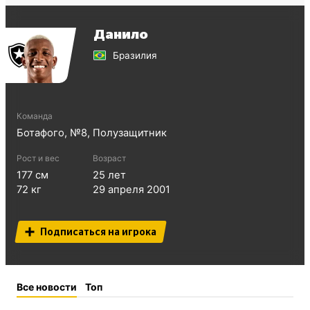
Данило
Бразилия
Команда
Ботафого
, №
8
,
Полузащитник
Рост и вес
Возраст
177
см
25
лет
72
кг
29 апреля 2001
Подписаться на игрока
Все новости
Топ