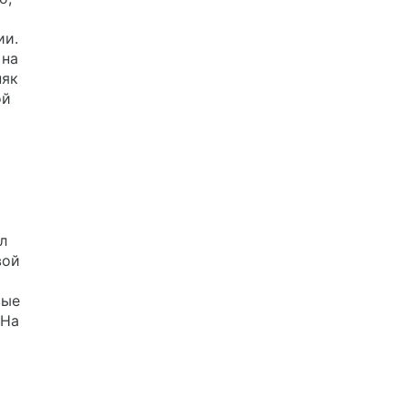
ии.
 на
няк
ой
л
вой
вые
 На