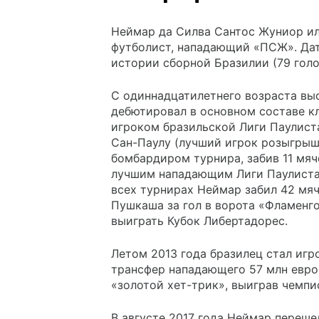
Неймар да Силва Сантос Жуниор и
футболист, нападающий «ПСЖ». Дат
истории сборной Бразилии (79 голо
С одиннадцатилетнего возраста вы
дебютировал в основном составе к
игроком бразильской Лиги Паулиста
Сан-Паулу (лучший игрок розыгрыш
бомбардиром турнира, забив 11 мяч
лучшим нападающим Лиги Паулиста
всеx турнираx Неймар забил 42 мя
Пушкаша за гол в ворота «Фламенго
выиграть Кубок Либертадорес.
Летом 2013 года бразилец стал игр
трансфер нападающего 57 млн евро.
«золотой хет-трик», выиграв чемпи
В августе 2017 года Неймар переше