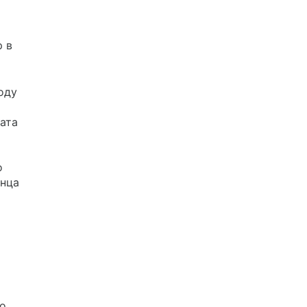
 в
оду
ата
о
енца
о,