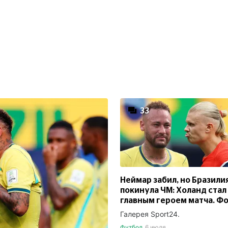
33
Неймар забил, но Бразили
покинула ЧМ: Холанд стал
главным героем матча. Ф
Галерея Sport24.
Футбол
6 июля