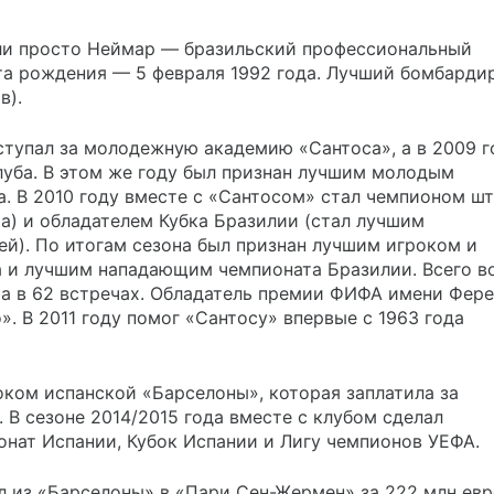
ли просто Неймар — бразильский профессиональный
а рождения — 5 февраля 1992 года. Лучший бомбардир
в).
ступал за молодежную академию «Сантоса», а в 2009 г
луба. В этом же году был признан лучшим молодым
. В 2010 году вместе с «Сантосом» стал чемпионом шт
а) и обладателем Кубка Бразилии (стал лучшим
ей). По итогам сезона был признан лучшим игроком и
 и лучшим нападающим чемпионата Бразилии. Всего в
ча в 62 встречаx. Обладатель премии ФИФА имени Фер
». В 2011 году помог «Сантосу» впервые с 1963 года
оком испанской «Барселоны», которая заплатила за
 В сезоне 2014/2015 года вместе с клубом сделал
онат Испании, Кубок Испании и Лигу чемпионов УЕФА.
л из «Барселоны» в «Пари Сен-Жермен» за 222 млн евр