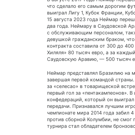
что сделало его самым дорогим фу
выиграл Лигу 1, Кубок Франции, Ку
15 августа 2023 года Неймар переш
два года. Неймару в Саудовской А
с обслуживающим персоналом, такж
девушкой гражданским браком, что 
контракта составила от 300 до 400
Хиляля» 80 тысяч евро, а за кажды
Саудовскую Аравию, — 500 тысяч е
Неймар представлял Бразилию на ме
завершая первой командой страны. 1
за «селесао» в товарищеской встре
первый гол за «пентакампеонов». В
конфедераций, который он выиграл 
передачи. Признавался лучшим игро
чемпионате мира 2014 года забил 4 
против сборной Колумбии, не смог 
турнира стал обладателем бронзов