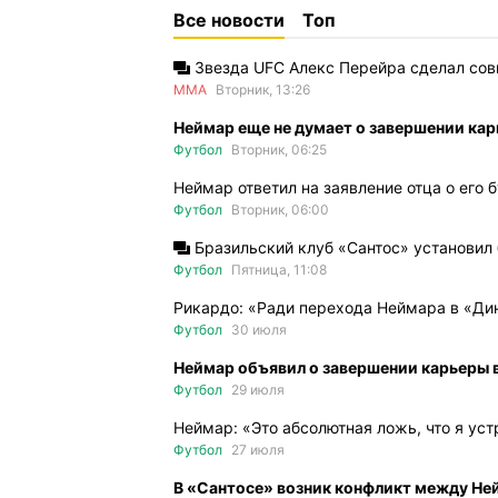
Все новости
Топ
Звезда UFC Алекс Перейра сделал со
ММА
Вторник, 13:26
Неймар еще не думает о завершении ка
Футбол
Вторник, 06:25
Неймар ответил на заявление отца о его
Футбол
Вторник, 06:00
Бразильский клуб «Сантос» установил
Футбол
Пятница, 11:08
Рикардо: «Ради перехода Неймара в «Дин
Футбол
30 июля
Неймар объявил о завершении карьеры 
Футбол
29 июля
Неймар: «Это абсолютная ложь, что я ус
Футбол
27 июля
В «Сантосе» возник конфликт между Н