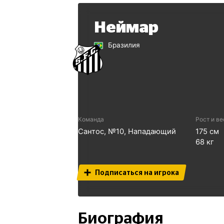
Неймар
Бразилия
Команда
Рост и ве
Сантос
, №
10
,
Нападающий
175
см
68
кг
Подписаться на игрока
Биография