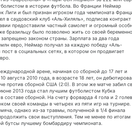
тболистом в истории футбола. Во Франции Неймар
бок Лиги и был признан игроком года чемпионата Франц
ел в саудовский клуб «Аль-Хиляль», подписав контракт
равии предоставили частный самолет и огромный особ
е бразильцу было позволено жить со своей беременн
запрещено законом страны. Зарплата за два года
 млн евро, Неймар получал за каждую победу «Аль-
й пост в социальных сетях, в котором он продвигает
вро.
ждународной арене, начиная со сборной до 17 лет и
0 августа 2010 года, в возрасте 18 лет, он дебютирова
че против сборной США (2:0). В этом же матче забил с
 июне 2013 года стал лучшим футболистом Кубка
в составе сборной. На счету форварда 4 гола и 2 голе
ком своей команды в четырех из пяти игр на турнире.
мяча, однако из-за травмы, полученной в 1/4 финала
продолжить свои выступления. Тем не менее по итогам
ой бутсы лучшему бомбардиру чемпионата.