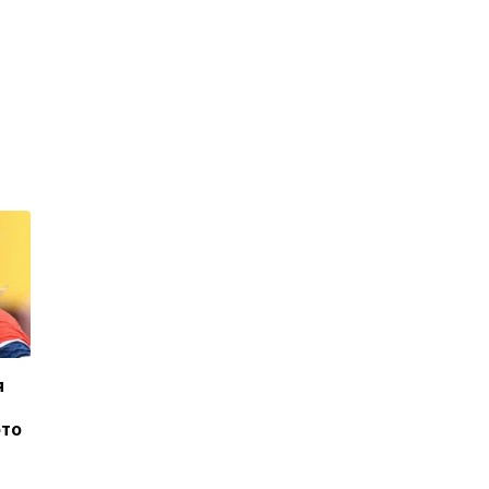
я
ото