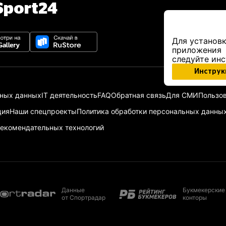
port24
Для установк
приложения
следуйте ин
Инструк
ьных данных
IT деятельность
FAQ
Обратная связь
Для СМИ
Пользов
ция
Наши спецпроекты
Политика обработки персональных данны
екомендательных технологий
Данные
Букмекерские
от Спортрадар
конторы