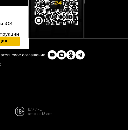
и iOS
струкции
ция
ательское соглашение
х
Для лиц
старше 18 лет