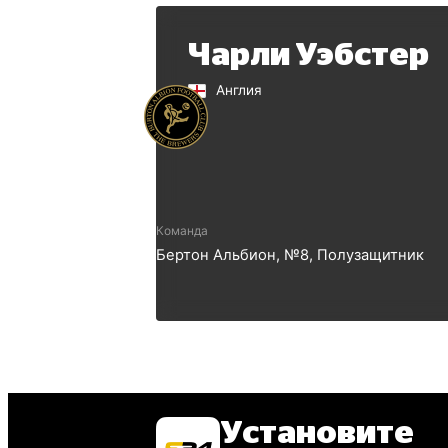
Чарли Уэбстер
Англия
Команда
Бертон Альбион
, №
8
,
Полузащитник
Установите