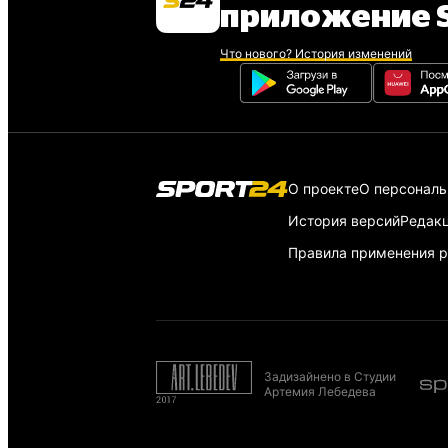
приложение S
Что нового? История изменений
О проекте
О персонал
История версий
Редак
Правила применения р
Задизайнено в Студии
Артемия Лебедева