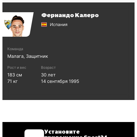
Фернандо Калеро
Испания
Команда
Малага
,
Защитник
Рост и вес
Возраст
183
см
30
лет
71
кг
14 сентября 1995
Установите