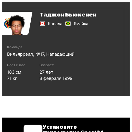
Таджон Бьюкенен
Канада
Ямайка
Команда
Вильярреал
, №
17
,
Нападающий
Рост и вес
Возраст
183
см
27
лет
71
кг
8 февраля 1999
Установите