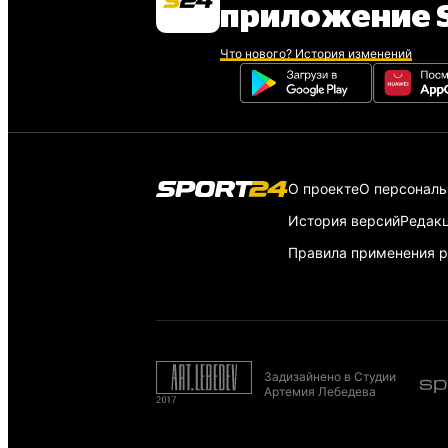
приложение S
Что нового? История изменений
О проекте
О персонал
История версий
Редак
Правила применения р
Задизайнено в Студии
Артемия Лебедева