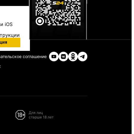
и iOS
струкции
ция
ательское соглашение
х
Для лиц
старше 18 лет