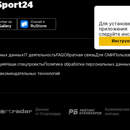
port24
Для установк
приложения
следуйте ин
Инструк
ьных данных
IT деятельность
FAQ
Обратная связь
Для СМИ
Пользов
ция
Наши спецпроекты
Политика обработки персональных данны
екомендательных технологий
Данные
Букмекерские
от Спортрадар
конторы