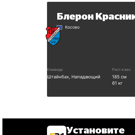
Блерон Красни
Косово
Команда
Рост и вес
Штайнбах
,
Нападающий
185
см
61
кг
Установите