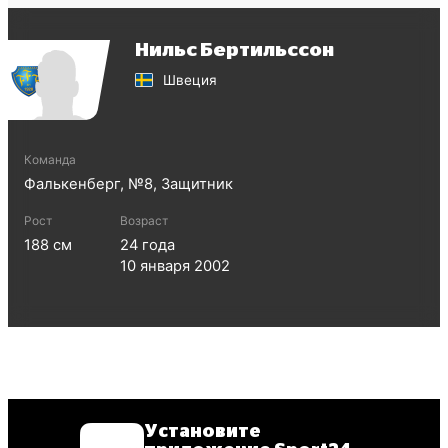
Нильс Бертильссон
Швеция
Команда
Фалькенберг
, №
8
,
Защитник
Рост
Возраст
188
см
24
года
10 января 2002
Установите