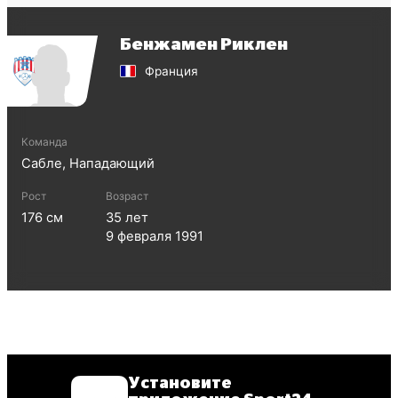
Бенжамен Риклен
Франция
Команда
Сабле
,
Нападающий
Рост
Возраст
176
см
35
лет
9 февраля 1991
Установите