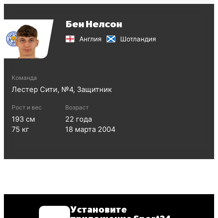
Бен Нелсон
Англия
Шотландия
Команда
Лестер Сити
, №
4
,
Защитник
Рост и вес
Возраст
193
см
22
года
75
кг
18 марта 2004
Установите