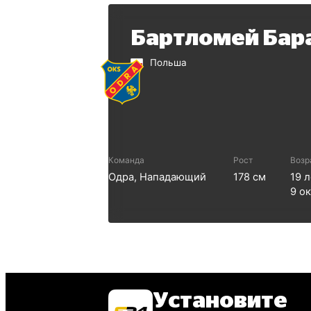
Бартломей Бар
Польша
Команда
Рост
Возр
Одра
,
Нападающий
178
см
19
л
9 о
Установите