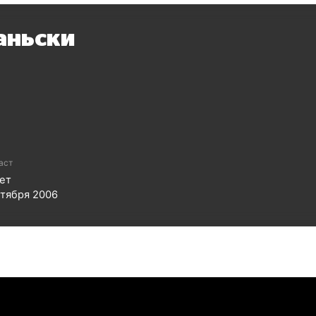
аньски
аст
ет
ктября 2006