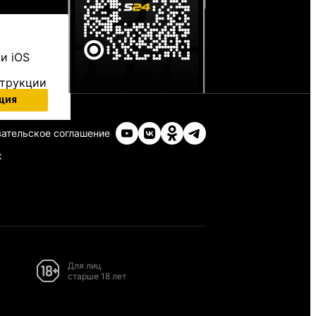
и iOS
струкции
ция
ательское соглашение
х
Для лиц
старше 18 лет