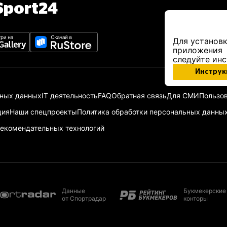
port24
Для установк
приложения
следуйте ин
Инструк
ьных данных
IT деятельность
FAQ
Обратная связь
Для СМИ
Пользов
ция
Наши спецпроекты
Политика обработки персональных данны
екомендательных технологий
Данные
Букмекерские
от Спортрадар
конторы