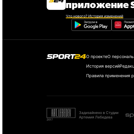
приложение S
Что нового? История изменений
О проекте
О персонал
История версий
Редак
Правила применения р
Задизайнено в Студии
Артемия Лебедева