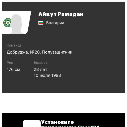
Айкут Рамадан
Болгария
Команда
Добруджа
, №
20
,
Полузащитник
Рост
Возраст
176
см
28
лет
10 июля 1998
Установите