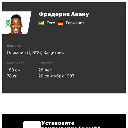
Фредерик Анану
Того
Германия
Команда
Олимпия Л
, №
27
,
Защитник
Рост и вес
Возраст
183
см
28
лет
78
кг
20 сентября 1997
Установите