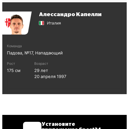
Алессандро Капелли
Италия
Команда
Падова
, №
17
,
Нападающий
Рост
Возраст
175
см
29
лет
20 апреля 1997
Установите