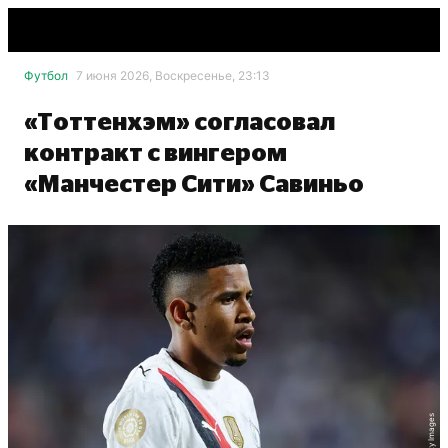
Футбол
7 июня 2026, Воскресенье, 23:13
«Тоттенхэм» согласовал
контракт с вингером
«Манчестер Сити» Савиньо
Getty Images