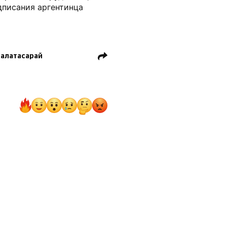
дписания аргентинца
Галатасарай
о Мадрид