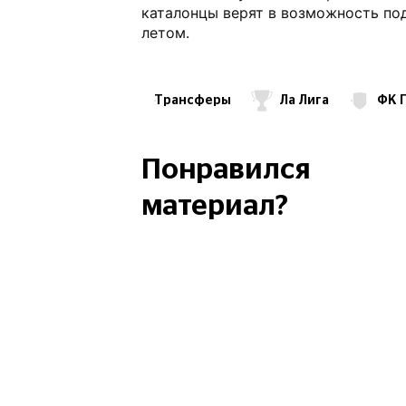
каталонцы верят в возможность по
летом.
Трансферы
Ла Лига
ФК 
ФК Барселона
ФК Атлетик
Виктор Осимхен
Хулиан Альварес
Понравился
материал?