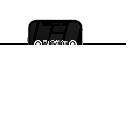
и iOS
струкции
ция
ательское соглашение
х