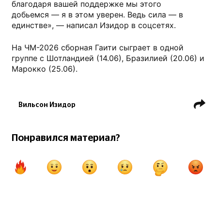
благодаря вашей поддержке мы этого
добьемся — я в этом уверен. Ведь сила — в
единстве», — написал Изидор в соцсетях.
На ЧМ-2026 сборная Гаити сыграет в одной
группе с Шотландией (14.06), Бразилией (20.06) и
Марокко (25.06).
Вильсон Изидор
Чемпионат мира по футболу
Сборная Гаити по футболу
Понравился материал?
ФК Зенит СПб
ФК Локомотив Москва