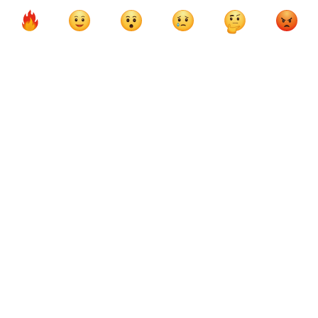
ФК Арсенал Лондон
ФК Ноттингем Форест
ФК Брентфорд
Деклан Райс
Габриэл Магальяйнс
Антуан Семеньо
Игор Тьяго