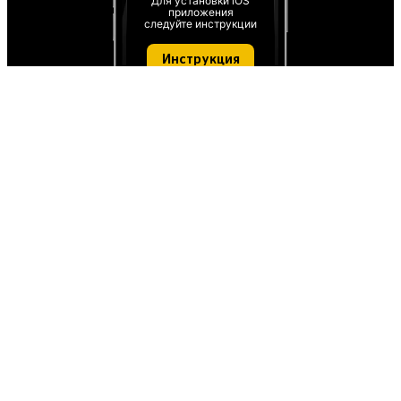
Для установки iOS
приложения
следуйте инструкции
Инструкция
О проекте
О персональных данных
IT деятельность
FAQ
Обратная связь
Для СМИ
Пользовательское соглашение