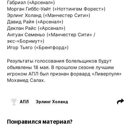
Габриэл («Арсенал»)
Морган Гиббс-Уайт («Ноттингем Форест»)
Эрлинг Холанд («Манчестер Сити»)
Давид Райя («Арсенал»)
Деклан Райс («Арсенал»)
Антуан Семеньо («Манчестер Сити» /
экс-«Борнмут»)
Игор Тьяго («Брентфорд»)
Результаты голосования болельщиков будут
объявлены 18 мая. В прошлом сезоне лучшим
игроком АПЛ был признан форвард «Ливерпуля»
Мохамед Салах.
АПЛ
Эрлинг Холанд
Бруну Фернандеш
Давид Райя
ФК Манчестер Сити
Понравился материал?
ФК Манчестер Юнайтед