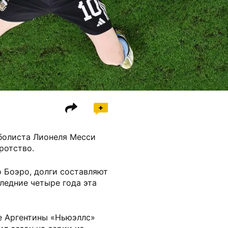
болиста Лионеля Месси
ротство.
о Боэро, долги составляют
следние четыре года эта
е Аргентины «Ньюэллс»