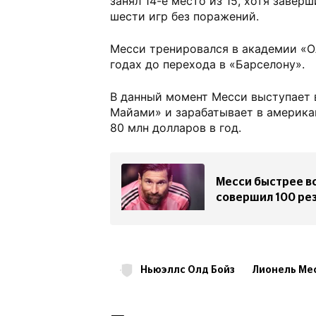
занял 14-е место из 15, хотя заверш
шести игр без поражений.
Месси тренировался в академии «О
годах до перехода в «Барселону».
В данный момент Месси выступает 
Майами» и зарабатывает в америка
80 млн долларов в год.
Месси быстрее вс
совершил 100 ре
Ньюэллс Олд Бойз
Лионель Ме
Чемпионат Аргентины
ФК 
MLS