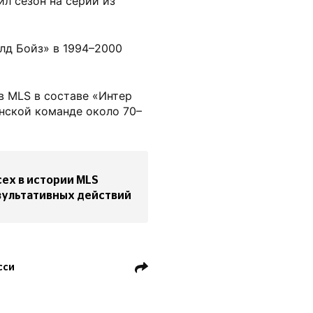
ил сезон на серии из
лд Бойз» в 1994–2000
в MLS в составе «Интер
нской команде около 70–
ех в истории MLS
зультативных действий
сси
Интер Майами