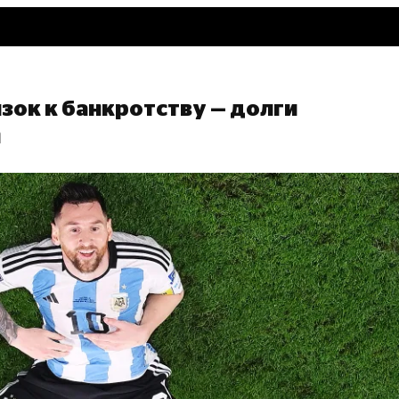
зок к банкротству — долги
н