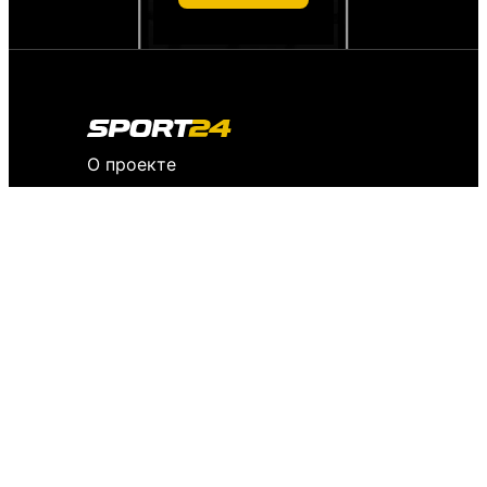
О проекте
О персональных данных
IT деятельность
FAQ
Обратная связь
Для СМИ
Пользовательское соглашение
История версий
Редакция