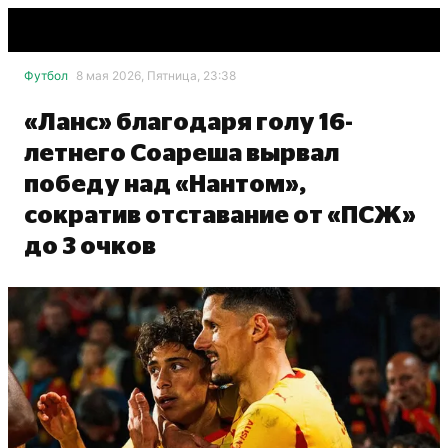
Футбол
8 мая 2026, Пятница, 23:38
«Ланс» благодаря голу 16-
летнего Соареша вырвал
победу над «Нантом»,
сократив отставание от «ПСЖ»
до 3 очков