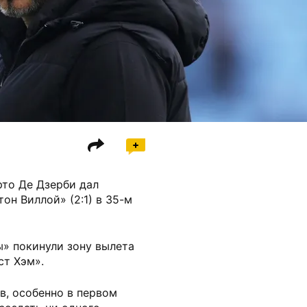
рто Де Дзерби дал
он Виллой» (2:1) в 35-м
ы» покинули зону вылета
ст Хэм».
в, особенно в первом