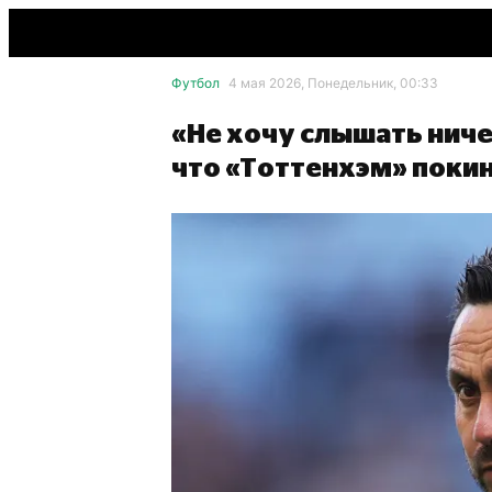
Футбол
4 мая 2026, Понедельник, 00:33
«Не хочу слышать ниче
что «Тоттенхэм» покин