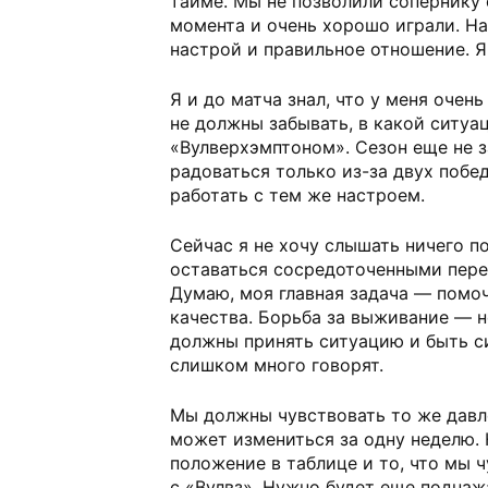
тайме. Мы не позволили сопернику 
момента и очень хорошо играли. Н
настрой и правильное отношение. Я
Я и до матча знал, что у меня очен
не должны забывать, в какой ситуа
«Вулверхэмптоном». Сезон еще не 
радоваться только из-за двух побе
работать с тем же настроем.
Сейчас я не хочу слышать ничего 
оставаться сосредоточенными пер
Думаю, моя главная задача — помоч
качества. Борьба за выживание — н
должны принять ситуацию и быть с
слишком много говорят.
Мы должны чувствовать то же давле
может измениться за одну неделю. 
положение в таблице и то, что мы 
с «Вулвз». Нужно будет еще поднаж