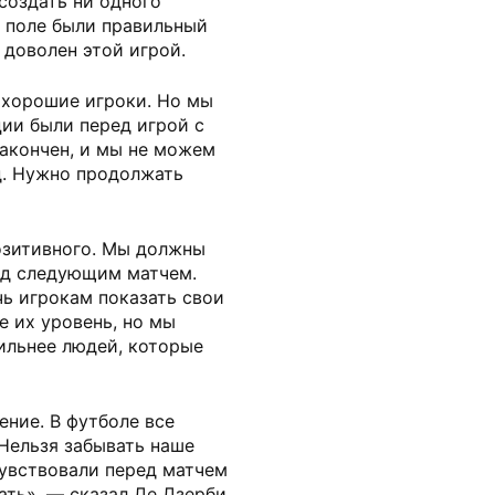
создать ни одного
а поле были правильный
 доволен этой игрой.
ь хорошие игроки. Но мы
ции были перед игрой с
закончен, и мы не можем
д. Нужно продолжать
позитивного. Мы должны
ед следующим матчем.
ь игрокам показать свои
е их уровень, но мы
ильнее людей, которые
ние. В футболе все
Нельзя забывать наше
чувствовали перед матчем
ать», — сказал Де Дзерби