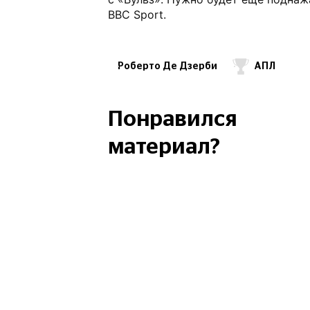
BBC Sport.
Роберто Де Дзерби
АПЛ
ФК Тоттенхэм Лондон
ФК 
Понравился
материал?