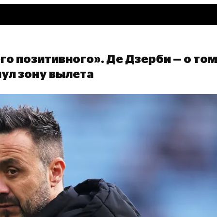
го позитивного». Де Дзерби — о том
ул зону вылета