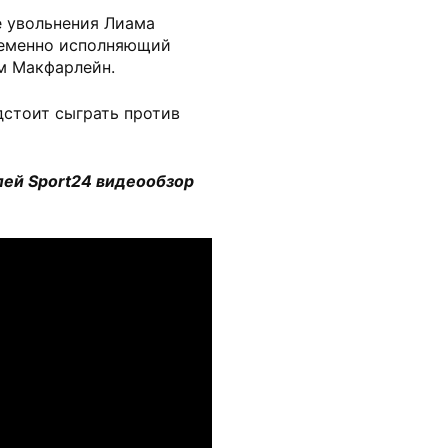
е увольнения Лиама
ременно исполняющий
м Макфарлейн.
дстоит сыграть против
ей Sport24 видеообзор