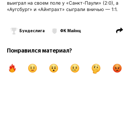
выиграл на своем поле у «Санкт-Паули» (2:0), а
«Аугсбург» и «Айнтрахт» сыграли вничью — 1:1.
Бундеслига
ФК Майнц
ФК Бавария Мюнхен
ФК Кельн
ФК Байер Леверкузен
Понравился материал?
ФК Вольфсбург
ФК Боруссия Менхенгладбах
ФК Хайденхайм
ФК Санкт-Паули
ФК Аугсбург
ФК Айнтрахт Франкфурт