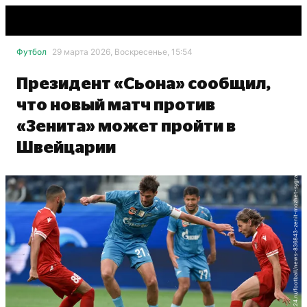
Футбол
29 марта 2026, Воскресенье, 15:54
https://sport24.ru/football/news-836843-zenit-mozhet-sygrat-so-shveytsarskim-sonom-osenyu-2026-goda
Президент «Сьона» сообщил,
что новый матч против
«Зенита» может пройти в
Швейцарии