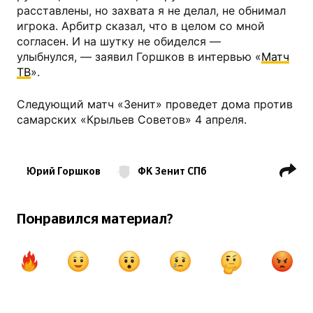
расставлены, но захвата я не делал, не обнимал
игрока. Арбитр сказал, что в целом со мной
согласен. И на шутку не обиделся —
улыбнулся, — заявил Горшков в интервью «
Матч
ТВ
».
Следующий матч «Зенит» проведет дома против
самарских «Крыльев Советов» 4 апреля.
Юрий Горшков
ФК Зенит СПб
ФК Кайрат
Клубные товарищеские матчи
Понравился материал?
Лига чемпионов