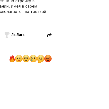
ет 16-ю строчку в
ании, имея в своем
асполагается на третьей
Ла Лига