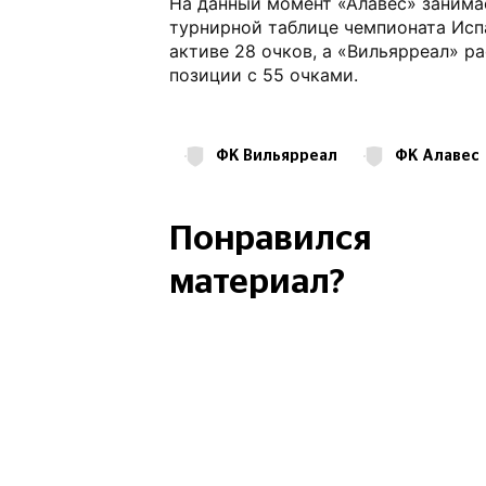
На данный момент «Алавес» занима
турнирной таблице чемпионата Исп
активе 28 очков, а «Вильярреал» р
позиции с 55 очками.
ФК Вильярреал
ФК Алавес
Николя Пепе
Понравился
материал?