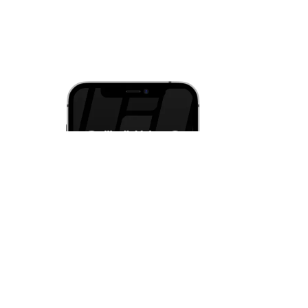
и iOS
струкции
ция
ательское соглашение