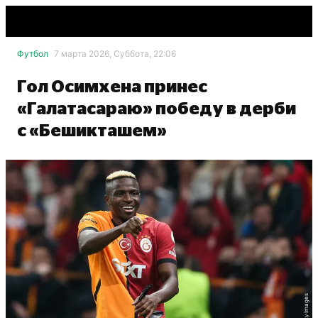
Футбол
7 марта 2026, Суббота, 22:06
Гол Осимхена принес
«Галатасараю» победу в дерби
с «Бешикташем»
Getty Images