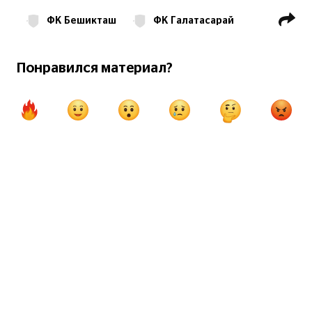
ФК Бешикташ
ФК Галатасарай
Суперлига Турции
Виктор Осимхен
Понравился материал?