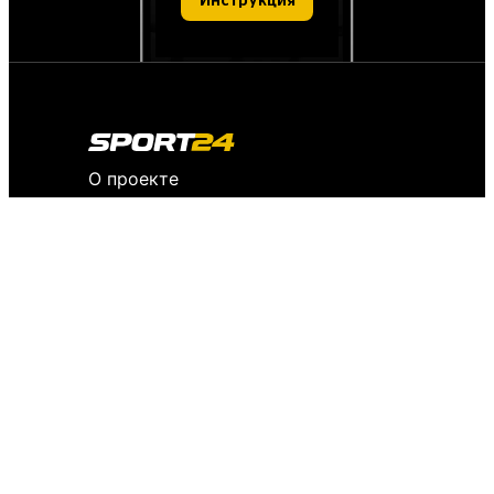
Инструкция
О проекте
О персональных данных
IT деятельность
FAQ
Обратная связь
Для СМИ
Пользовательское соглашение
История версий
Редакция