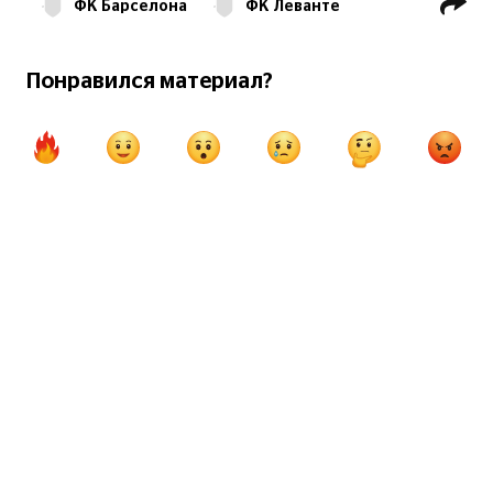
ФК Барселона
ФК Леванте
Ла Лига
Френки де Йонг
Понравился материал?