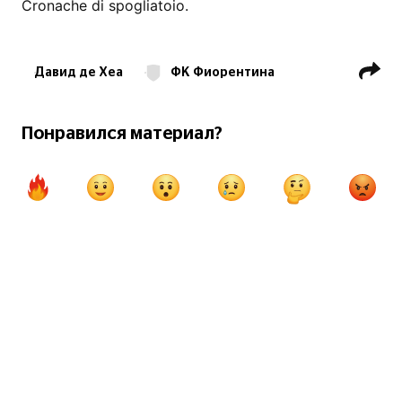
Cronache di spogliatoio.
Давид де Хеа
ФК Фиорентина
Серия А
Криштиану Роналду
ФК Аль-Наср
Понравился материал?
Саудовская Про-лига