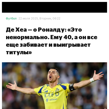
Футбол
22 июля 2025, Вторник, 06:22
Де Хеа — о Роналду: «Это
ненормально. Ему 40, а он все
еще забивает и выигрывает
титулы»