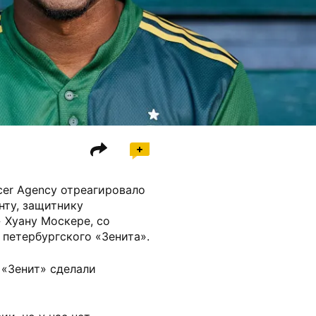
cer Agency отреагировало
нту, защитнику
 Хуану Москере, со
петербургского «Зенита».
и «Зенит» сделали