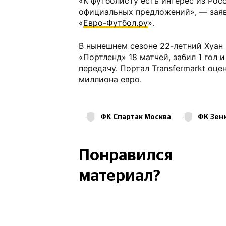
«К футболисту есть интерес из Росс
официальных предложений», — заяв
«
Евро-Футбол.ру
».
В нынешнем сезоне 22-летний Хуан
«Портленд» 18 матчей, забил 1 гол 
передачу. Портал Transfermarkt оце
миллиона евро.
ФК Спартак Москва
ФК Зен
Трансферы
ФК Портленд Тимб
Понравился
материал?