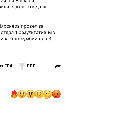
ии, но у нас нет
или в агентстве для
 Москера провел за
и отдал 1 результативную
нивает колумбийца в 3
ит СПб
РПЛ
ерс
MLS