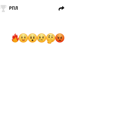
РПЛ
 Салоники
реции