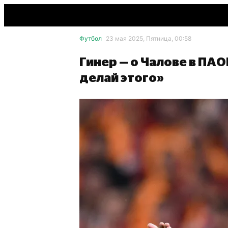
Футбол
23 мая 2025, Пятница, 00:58
Гинер — о Чалове в ПА
делай этого»