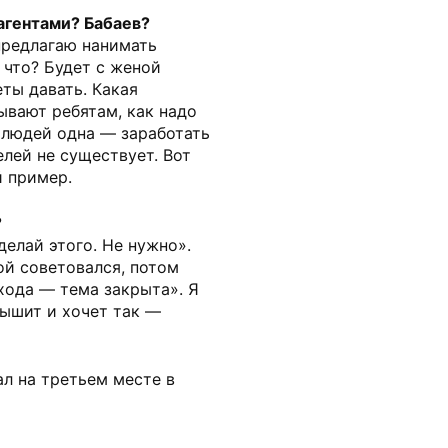
агентами? Бабаев?
предлагаю нанимать
 что? Будет с женой
еты давать. Какая
ывают ребятам, как надо
х людей одна — заработать
елей не существует. Вот
 пример.
?
делай этого. Не нужно».
ой советовался, потом
ехода — тема закрыта». Я
лышит и хочет так —
л на третьем месте в