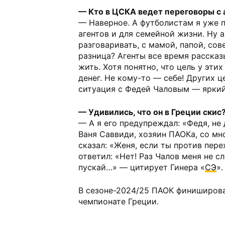
— Кто в ЦСКА ведет переговоры с 
— Наверное. А футболистам я уже 
агентов и для семейной жизни. Ну а
разговаривать, с мамой, папой, сов
разница? Агенты все время рассказ
жить. Хотя понятно, что цель у эти
денег. Не кому-то — себе! Других ц
ситуация с Федей Чаловым — яркий
— Удивились, что он в Греции скис
— А я его предупреждал: «Федя, не 
Ваня Саввиди, хозяин ПАОКа, со мн
сказал: «Женя, если ты против пер
ответил: «Нет! Раз Чалов меня не с
пускай…» — цитирует Гинера «
СЭ
».
В сезоне-2024/25 ПАОК финиширова
чемпионате Греции.