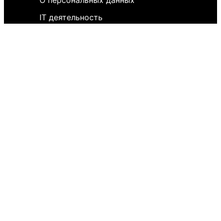
О персональных данных
IT деятельность
FAQ
Обратная связь
Для СМИ
Пользовательское соглашение
История версий
Редакция
Наши спецпроекты
Политика обработки персональных
данных
Правила применения
рекомендательных технологий