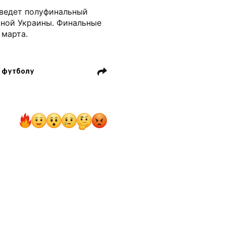
оведет полуфинальный
рной Украины. Финальные
 марта.
о футболу
вро 2024
Иван Башич