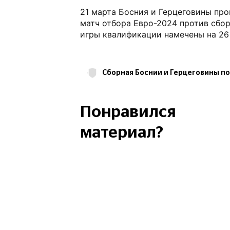
21 марта Босния и Герцеговины пр
матч отбора Евро-2024 против сбо
игры квалификации намечены на 26
Сборная Боснии и Герцеговины п
Квалификация Евро-2024
Е
Амар Рахманович
Ренато Гойкович
Понравился
Саид Хамулич
ФК Оренбург
материал?
ФК Крылья Советов Самара
ФК Локомотив Москва
РПЛ