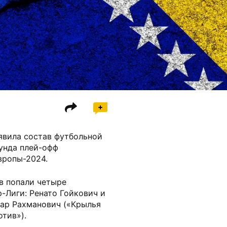
явила состав футбольной
унда плей-офф
вропы-2024.
в попали четыре
-Лиги: Ренато Гойкович и
мар Рахманович («Крылья
тив»).