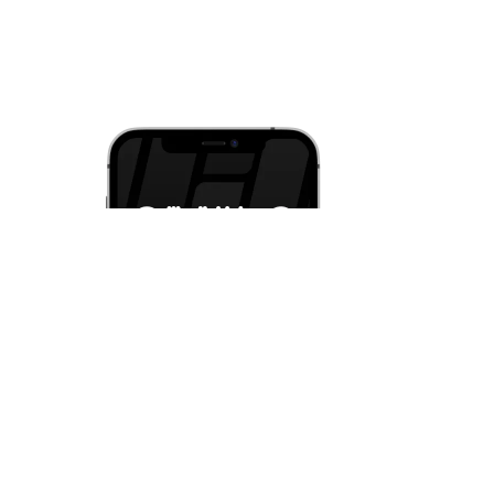
и iOS
струкции
ция
ательское соглашение